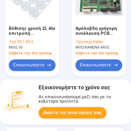
Βύθισης χρυσή 2L Alu
Αμόλυβδη γρήγορη
επιτροπή
συνέλευση PCB
κυκλωμάτων λαμπών
στροφής BGA QFN
Τιμή:
$0.1-$0.5
Τιμή:
negotiable
φωτός PCB
για τη χρέωση της
MOQ:
10
MOQ:
ΚΑΝΕΝΑ MOQ
οδηγημένη OSP
ενότητας
Λάβετε την πιο πρόσφατη τιμή
Λάβετε την πιο πρόσφατη τιμή
Επικοινωνήστε
Επικοινωνήστε
Εξοικονομήστε το χρόνο σας
Ας επικοινωνήσουμε μαζί σας με τα
καλύτερα προϊόντα.
Δώστε τις απαιτήσεις σας