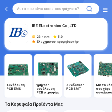
IBE ELectronics Co.,LTD
23
5.0
YEARS
Ελεγχμένος προμηθευτής
Συνέλευση
γρήγορη
Συνέλευση
Με το κλε
PCB EMS
συνέλευση
PCB SMT
στο χέρι
PCB στροφής
συνέλευ
PCB
Τα Κορυφαία Προϊόντα Μας