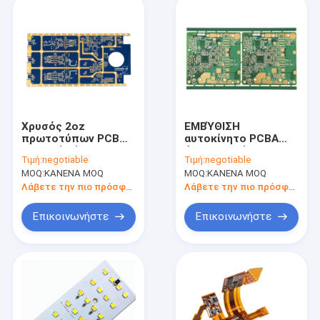
Χρυσός 2oz
ΕΜΒΎΘΙΣΗ
πρωτοτύπων PCB
αυτοκίνητο PCBA
στροφής ύψους TG
άκαμπτο εύκαμπτο
Τιμή:
negotiable
Τιμή:
negotiable
γρήγορος ντυμένος
CEM1 SMT
MOQ:
ΚΑΝΕΝΑ MOQ
MOQ:
ΚΑΝΕΝΑ MOQ
πίνακας χαλκού
επεξεργασία 10 PCB
βύθισης
στρώματος
Λάβετε την πιο πρόσφατη τιμή
Λάβετε την πιο πρόσφατη τιμή
Επικοινωνήστε
Επικοινωνήστε