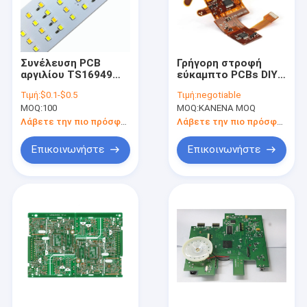
Συνέλευση PCB
Γρήγορη στροφή
αργιλίου TS16949
εύκαμπτο PCBs DIY
SMT 2mm με
200mm*90mm IATF
Τιμή:
$0.1-$0.5
Τιμή:
negotiable
οδηγημένο το Cree
TS16949 υψηλό TG
MOQ:
100
MOQ:
ΚΑΝΕΝΑ MOQ
φως
Λάβετε την πιο πρόσφατη τιμή
Λάβετε την πιο πρόσφατη τιμή
Επικοινωνήστε
Επικοινωνήστε
Σπίτι
Προϊόντα
Περίπου εμείς