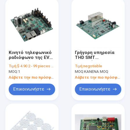
Κινητό τηλεφωνικό
Γρήγορη υπηρεσία
ραδιόφωνο της EV
THD SMT
που χρεώνει το
συνελεύσεων PCB
Τιμή:
$ 4.90 2 - 99 pieces $2.90 100 - 999 pieces $0.90>= 1000 pieces
Τιμή:
negotiable
γρήγορο
συμβάσεων
MOQ:
1
MOQ:
ΚΑΝΕΝΑ MOQ
κατασκευαστή PCB
ηλεκτρονική
συνελεύσεων
άκαμπτη FR4
Λάβετε την πιο πρόσφατη τιμή
Λάβετε την πιο πρόσφατη τιμή
φορτιστών PCBA
Επικοινωνήστε
Επικοινωνήστε