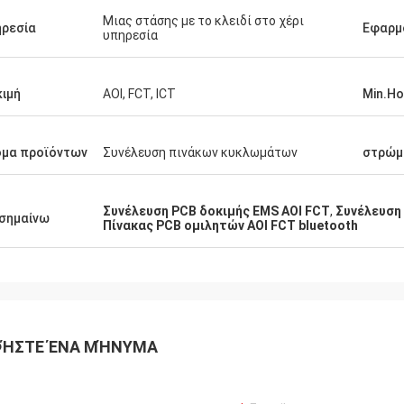
Μιας στάσης με το κλειδί στο χέρι
ρεσία
Εφαρμ
υπηρεσία
ιμή
AOI, FCT, ICT
Min.Ho
ομα προϊόντων
Συνέλευση πινάκων κυκλωμάτων
στρώμ
Συνέλευση PCB δοκιμής EMS AOI FCT
,
Συνέλευση
σημαίνω
Πίνακας PCB ομιλητών AOI FCT bluetooth
ΉΣΤΕ ΈΝΑ ΜΉΝΥΜΑ