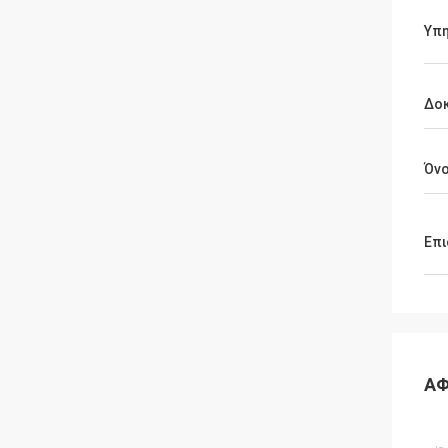
Υπη
Δοκ
Όν
Επι
ΑΦ