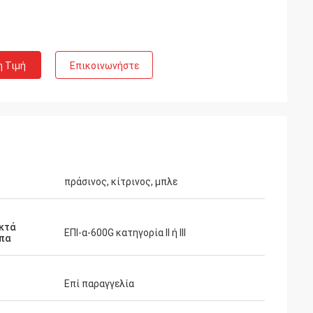
η Τιμή
Επικοινωνήστε
πράσινος, κίτρινος, μπλε
κτά
ΕΠΙ-α-600G κατηγορία ΙΙ ή ΙΙΙ
πα
Επί παραγγελία