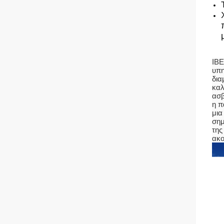
IBE
υπη
δια
καλ
ασβ
η π
μια
σημ
της
ακο