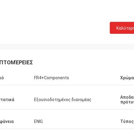
Καλύτερ
ΠΤΟΜΈΡΕΙΕΣ
κό
FR4+Components
Χρώμα
Αποδε
τατικά
Εξουσιοδοτημένος διανομέας
πρότυ
φάνεια
ENIG
Τύπος