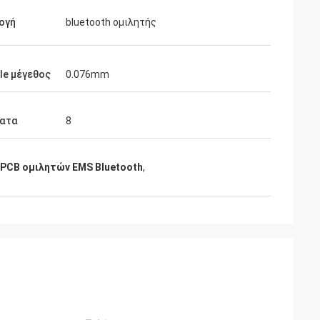
ογή
bluetooth ομιλητής
le μέγεθος
0.076mm
ατα
8
 PCB ομιλητών EMS Bluetooth
,