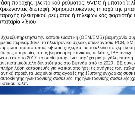
Τάση παροχής ηλεκτρικού ρεύματος: 5VDC ή μπαταρία λί
Χρεώνοντας διεπαφή: Χρησιμοποιώντας τη ισχύ της μπατα
παροχής ηλεκτρικού ρεύματος ή τηλεφωνικός φορτιστής 
μπαταρία λίθιου
 έχει εξυπηρετήσει την κατασκευαστική (OEM/EMS) βιομηχανία συμ
ρεσία περιλαμβάνει το ηλεκτρονικό σχέδιο, επεξεργασία PCB, SM
μόρφωση πρωτοτύπου, κιβώτιο χτίζει, και με το κλειδί στο χέρι λύση.
ύτερες υπηρεσίες στους βορειοαμερικανικούς πελάτες, IBE άνοιξε 
έστιο από το 2017, το οποίο μπορεί να παρέχει μια μεγάλη έκτασ
ανεπιστημιούπολη δυνατότητας στο Βιετνάμ από το 2020 .IBE συνεχί
 πλήρη λύση κατασκευής για να ικανοποιήσει τις ανάγκες των πελατ
αντικά προϊόντα μας είναι στις αγορές της έξυπνης εγχώριας συσκε
 αυτοκίνητης ηλεκτρονικής συσκευής, της ηλεκτρονικής συσκευής χ
υστικού, κ.λπ.