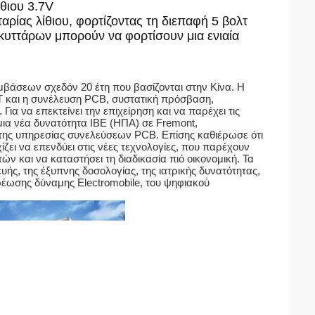
θιου 3.7V
ρίας λίθιου, φορτίζοντας τη διεπαφή 5 βολτ
κυττάρων μπορούν να φορτίσουν μια ενιαία
βάσεων σχεδόν 20 έτη που βασίζονται στην Κίνα. Η
T και η συνέλευση PCB, συστατική πρόσβαση,
 Για να επεκτείνει την επιχείρηση και να παρέχει τις
μια νέα δυνατότητα IBE (ΗΠΑ) σε Fremont,
η της υπηρεσίας συνελεύσεων PCB. Επίσης καθιέρωσε ότι
ζει να επενδύει στις νέες τεχνολογίες, που παρέχουν
ών και να καταστήσει τη διαδικασία πιό οικονομική. Τα
υής, της έξυπνης δοσολογίας, της ιατρικής δυνατότητας,
ρέωσης δύναμης Electromobile, του ψηφιακού