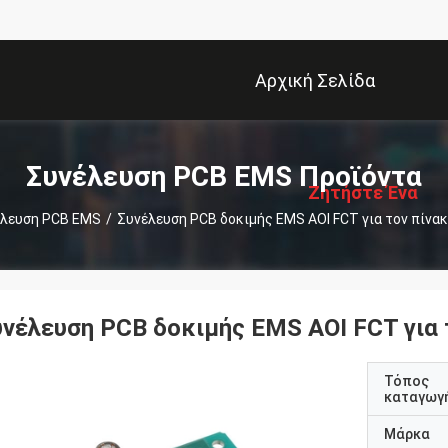
Αρχική Σελίδα
描
述
Συνέλευση PCB EMS Προϊόντα
Ζητήστε Ένα
έλευση PCB EMS
/
Συνέλευση PCB δοκιμής EMS AOI FCT για τον πίνα
Απόσπασμα
υνέλευση PCB δοκιμής EMS AOI FCT για 
Τόπος
καταγωγ
Μάρκα