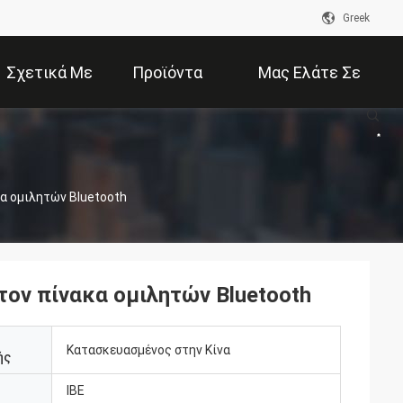
Greek
Σχετικά Με
Προϊόντα
Μας Ελάτε Σε
Εμάς
Επαφή Με
κα ομιλητών Bluetooth
τον πίνακα ομιλητών Bluetooth
Κατασκευασμένος στην Κίνα
ής
IBE