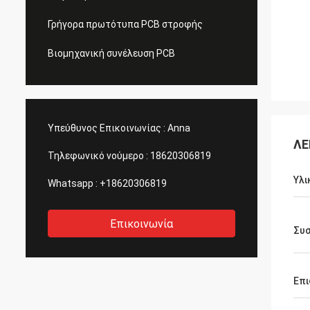
Γρήγορα πρωτότυπα PCB στροφής
Βιομηχανική συνέλευση PCB
Υπεύθυνος Επικοινωνίας :
Anna
ΛΕ
Τηλεφωνικό νούμερο :
18620306819
Υλι
Whatsapp :
+18620306819
Επικοινωνία
Συσ
Επι