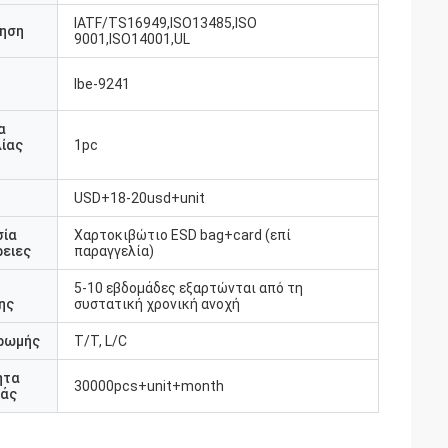
IATF/TS16949,ISO13485,ISO
ηση
9001,ISO14001,UL
Ibe-9241
υ
α
ίας
1pc
USD+18-20usd+unit
σία
Χαρτοκιβώτιο ESD bag+card (επί
ειες
παραγγελία)
5-10 εβδομάδες εξαρτώνται από τη
ης
συστατική χρονική ανοχή
ρωμής
T/T, L/C
ητα
30000pcs+unit+month
άς