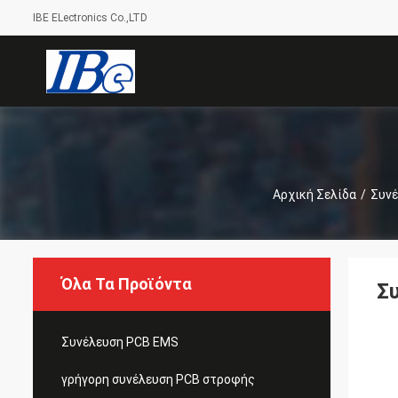
IBE ELectronics Co.,LTD
Αρχική Σελίδα
/
Συν
Όλα Τα Προϊόντα
Σ
Συνέλευση PCB EMS
γρήγορη συνέλευση PCB στροφής