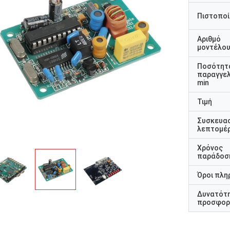
Πιστοποί
Αριθμό
μοντέλο
Ποσότητ
παραγγελ
min
Τιμή
Συσκευα
λεπτομέρ
Χρόνος
παράδοσ
Όροι πλη
Δυνατότ
προσφορ