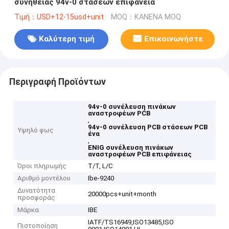
συνήθειας 94v-0 στάσεων επιφάνεια
Τιμή：USD+12-15usd+unit
MOQ：ΚΑΝΕΝΑ MOQ
Καλύτερη τιμή
Επικοινωνήστε
Περιγραφή Προϊόντων
94v-0 συνέλευση πινάκων
αναστροφέων PCB
,
94v-0 συνέλευση PCB στάσεων PCB
Υψηλό φως
ένα
,
ENIG συνέλευση πινάκων
αναστροφέων PCB επιφάνειας
Όροι πληρωμής
T/T, L/C
Αριθμό μοντέλου
Ibe-9240
Δυνατότητα
20000pcs+unit+month
προσφοράς
Μάρκα
IBE
IATF/TS16949,ISO13485,ISO
Πιστοποίηση