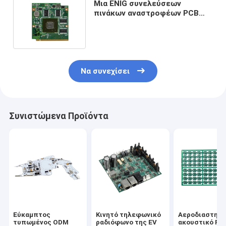
Μια ENIG συνελεύσεων
πινάκων αναστροφέων PCB
συνήθειας 94v-0 στάσεων
επιφάνεια
Να συνεχίσει
Συνιστώμενα Προϊόντα
Εύκαμπτος
Κινητό τηλεφωνικό
Αεροδιαστημι
τυπωμένος ODM
ραδιόφωνο της EV
ακουστικό Ro