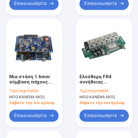
Επικοινωνήστε
Επικοινωνήστε
Μια στάση 1.6mm
Ελεύθερη FR4
σύμβαση πάχους
συνήθειας
PCBA που
συνέλευση TS16949
Τιμή:
negotiable
Τιμή:
negotiable
κατασκευάζει ENIG
PCB πρωτοτύπων
MOQ:
ΚΑΝΕΝΑ MOQ
MOQ:
ΚΑΝΕΝΑ MOQ
κλώνων αλόγονου
Λάβετε την πιο πρόσφατη τιμή
Λάβετε την πιο πρόσφατη τιμή
Επικοινωνήστε
Επικοινωνήστε