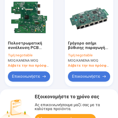
Πολυστρωματική
Γρήγορο ασήμι
συνέλευση PCB
βύθισης παραγωγής
υψηλής πυκνότητας
συνελεύσεων PCB
Τιμή:
negotiable
Τιμή:
negotiable
BGA επεξεργασίας
πρωτοτύπων
MOQ:
ΚΑΝΕΝΑ MOQ
MOQ:
ΚΑΝΕΝΑ MOQ
4mil PCB cOem
στροφής 1-28L
Λάβετε την πιο πρόσφατη τιμή
Λάβετε την πιο πρόσφατη τιμή
Επικοινωνήστε
Επικοινωνήστε
Εξοικονομήστε το χρόνο σας
Ας επικοινωνήσουμε μαζί σας με τα
καλύτερα προϊόντα.