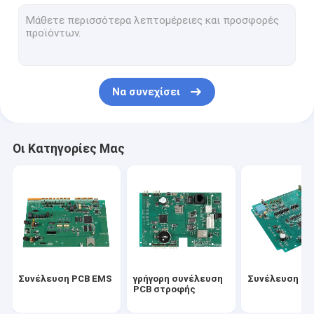
PCBA
ΠΟΛΥΣΤΡΩΜΑΤΙΚΟ PCBS
PCB ALU
Να συνεχίσει
Εύκαμπτο PCBs
Ευκίνητο άκαμπτο PCB
Οι Κατηγορίες Μας
Συνέλευση PCB πρωτοτύπων
Αυτοκίνητο PCBA
ιατρικό pcba
Γρήγορα πρωτότυπα PCB στροφής
Συνέλευση PCB EMS
γρήγορη συνέλευση
Συνέλευση P
Βιομηχανική συνέλευση PCB
PCB στροφής