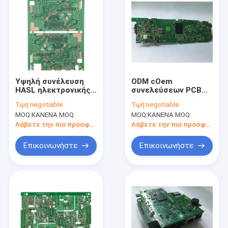
Υψηλή συνέλευση
ODM cOem
HASL ηλεκτρονικής
συνελεύσεων PCB
πρωτοτύπων PCB
πρωτοτύπων
Τιμή:
negotiable
Τιμή:
negotiable
TG αμόλυβδη
πινάκων
MOQ:
ΚΑΝΕΝΑ MOQ
MOQ:
ΚΑΝΕΝΑ MOQ
κυκλωμάτων EMS
1oz Rogers
Λάβετε την πιο πρόσφατη τιμή
Λάβετε την πιο πρόσφατη τιμή
Επικοινωνήστε
Επικοινωνήστε
Σπίτι
Προϊόντα
Περίπου εμείς