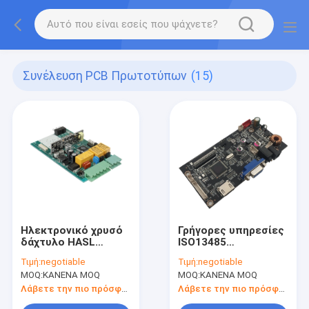
Συνέλευση PCB Πρωτοτύπων
(15)
Ηλεκτρονικό χρυσό
Γρήγορες υπηρεσίες
δάχτυλο HASL
ISO13485
συνελεύσεων PCB
συνελεύσεων PCB
Τιμή:
negotiable
Τιμή:
negotiable
πρωτοτύπων
στροφής
MOQ:
ΚΑΝΕΝΑ MOQ
MOQ:
ΚΑΝΕΝΑ MOQ
ενότητας ελέγχου
ηλεκτρονικής EMS
Λάβετε την πιο πρόσφατη τιμή
Λάβετε την πιο πρόσφατη τιμή