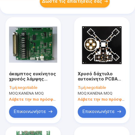
Δώστε τις απαιτήσεις σας
άκαμπτος ευκίνητος
Χρυσό δάχτυλο
χρυσός λάμψης
αυτοκίνητο PCBA
συνελεύσεων PCB
συνελεύσεων PCB
Τιμή:
negotiable
Τιμή:
negotiable
πάχους 94v0
πρωτοτύπων CEM1
MOQ:
ΚΑΝΕΝΑ MOQ
MOQ:
ΚΑΝΕΝΑ MOQ
0.33.5mm
CEM3
Λάβετε την πιο πρόσφατη τιμή
Λάβετε την πιο πρόσφατη τιμή
Επικοινωνήστε
Επικοινωνήστε