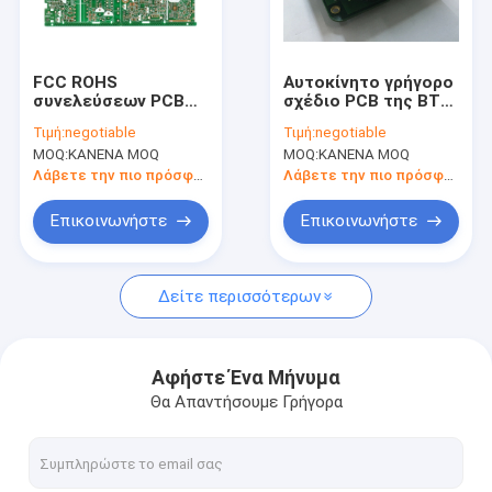
Γύρος εργοστασίων
Ποιοτικός έλεγχος
FCC ROHS
Αυτοκίνητο γρήγορο
συνελεύσεων PCB
σχέδιο PCB της BT
Μας ελάτε σε επαφή με
πρωτοτύπων
Smt αργιλίου
Τιμή:
negotiable
Τιμή:
negotiable
ηλεκτρονικών
στροφής PCBA Fr4
MOQ:
ΚΑΝΕΝΑ MOQ
MOQ:
ΚΑΝΕΝΑ MOQ
τμημάτων CEM1
Tg170
Ζητήστε ένα απόσπασμα
CEM3
Λάβετε την πιο πρόσφατη τιμή
Λάβετε την πιο πρόσφατη τιμή
Επικοινωνήστε
Επικοινωνήστε
Συνέλευση PCB EMS
Δείτε περισσότερων
γρήγορη συνέλευση PCB στροφής
Συνέλευση PCB SMT
Αφήστε Ένα Μήνυμα
Θα Απαντήσουμε Γρήγορα
Με το κλειδί στο χέρι συνέλευση PCB
2 στρώματα PCB