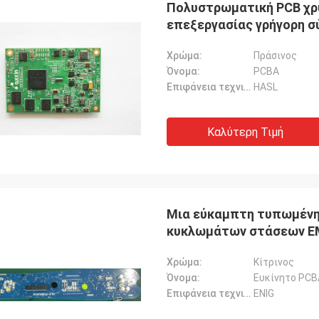
Πολυστρωματική PCB χρ
επεξεργασίας γρήγορη σ
Χρώμα:
Πράσινος
Όνομα:
PCBA
Επιφάνεια τεχνική:
HASL
Καλύτερη Τιμή
Μια εύκαμπτη τυπωμένη
κυκλωμάτων στάσεων E
Χρώμα:
Κίτρινος
Όνομα:
Ευκίνητο PCB
Επιφάνεια τεχνική:
ENIG