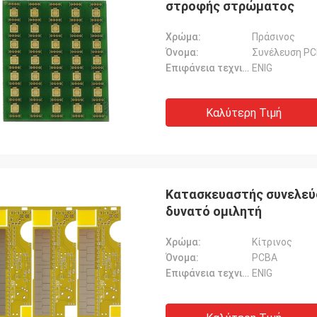
στροφής στρώματος
Χρώμα:
Πράσινος
Όνομα:
Συνέλευση P
Επιφάνεια τεχνική:
ENIG
Καλύτερη Τιμή
Κατασκευαστής συνελεύ
δυνατό ομιλητή
Χρώμα:
Κίτρινος
Όνομα:
PCBA
Επιφάνεια τεχνική:
ENIG