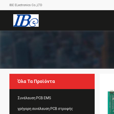
IBE ELectronics Co.,LTD
Όλα Τα Προϊόντα
Συνέλευση PCB EMS
γρήγορη συνέλευση PCB στροφής