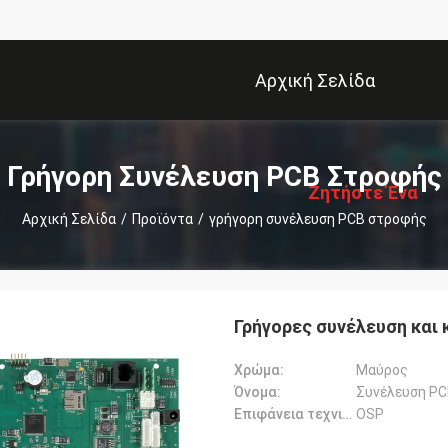
Αρχική Σελίδα
描
述
Γρήγορη Συνέλευση PCB Στροφής
Ζητήστε Ένα
Αρχική Σελίδα
/
Προϊόντα
/
γρήγορη συνέλευση PCB στροφής
Απόσπασμα
Γρήγορες συνέλευση και
Χρώμα:
Μαύρος
Όνομα:
Συνέλευση P
Επιφάνεια τεχνική:
OSP