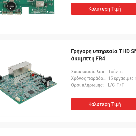
Καλύτερη Τιμή
Γρήγορη υπηρεσία THD 
άκαμπτη FR4
Συσκευασία λεπτομέρειες:
Τσάντα
Χρόνος παράδοσης:
15 εργάσιμες 
Όροι πληρωμής:
L/C, T/T
Καλύτερη Τιμή