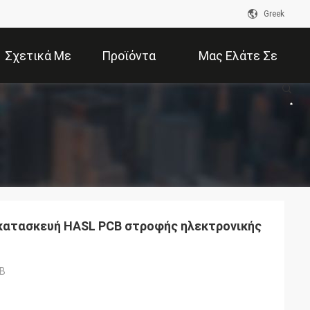
Greek
Σχετικά Με
Προϊόντα
Μας Ελάτε Σε
Εμάς
Επαφή Με
 κατασκευή HASL PCB στροφής ηλεκτρονικής
CB