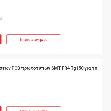
CB
Επικοινωνήστε
σεων PCB πρωτοτύπων SMT FR4 Tg150 για το