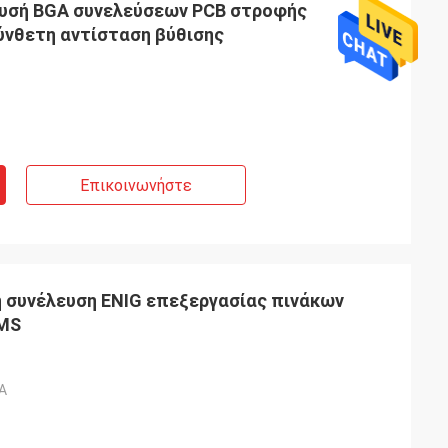
υσή BGA συνελεύσεων PCB στροφής
ύνθετη αντίσταση βύθισης
Επικοινωνήστε
 συνέλευση ENIG επεξεργασίας πινάκων
MS
A