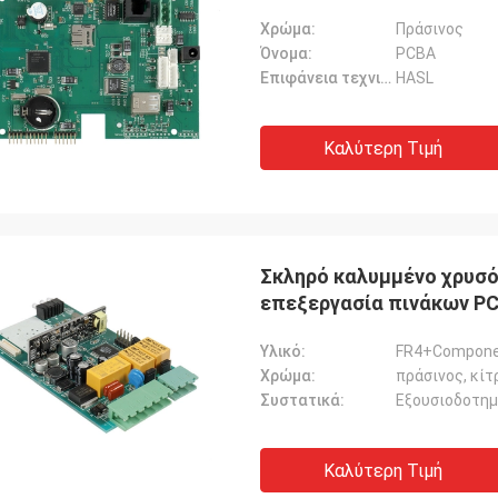
Χρώμα:
Πράσινος
Όνομα:
PCBA
Επιφάνεια τεχνική:
HASL
Καλύτερη Τιμή
Σκληρό καλυμμένο χρυσό
επεξεργασία πινάκων PC
Υλικό:
FR4+Compone
Χρώμα:
πράσινος, κίτ
Συστατικά:
Εξουσιοδοτημ
Καλύτερη Τιμή