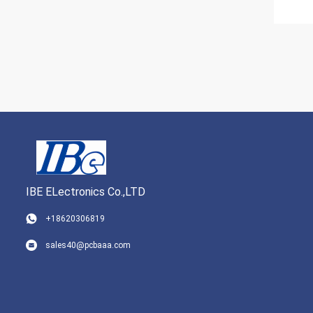
IBE ELectronics Co.,LTD
+18620306819
sales40@pcbaaa.com