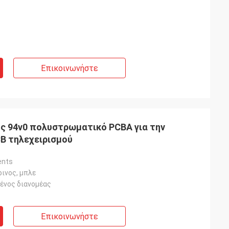
Επικοινωνήστε
ς 94v0 πολυστρωματικό PCBA για την
B τηλεχειρισμού
nts
ρινος, μπλε
ένος διανομέας
Επικοινωνήστε