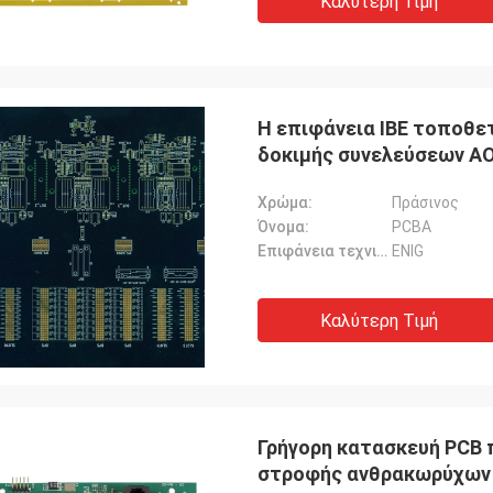
Καλύτερη Τιμή
Η επιφάνεια IBE τοποθετ
δοκιμής συνελεύσεων AO
Χρώμα:
Πράσινος
Όνομα:
PCBA
Επιφάνεια τεχνική:
ENIG
Καλύτερη Τιμή
Γρήγορη κατασκευή PCB
στροφής ανθρακωρύχων