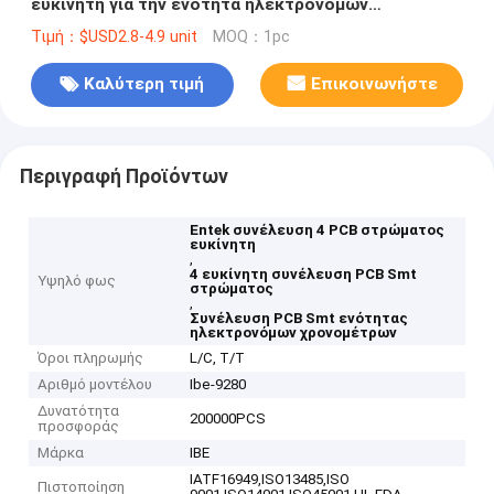
ευκίνητη για την ενότητα ηλεκτρονόμων
χρονομέτρων
Τιμή：$USD2.8-4.9 unit
MOQ：1pc
Καλύτερη τιμή
Επικοινωνήστε
Περιγραφή Προϊόντων
Entek συνέλευση 4 PCB στρώματος
ευκίνητη
,
4 ευκίνητη συνέλευση PCB Smt
Υψηλό φως
στρώματος
,
Συνέλευση PCB Smt ενότητας
ηλεκτρονόμων χρονομέτρων
Όροι πληρωμής
L/C, T/T
Αριθμό μοντέλου
Ibe-9280
Δυνατότητα
200000PCS
προσφοράς
Μάρκα
IBE
IATF16949,ISO13485,ISO
Πιστοποίηση