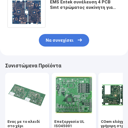
EMS Entek συνέλευση 4 PCB
Smt στρώματος ευκίνητη για
την ενότητα ηλεκτρονόμων
χρονομέτρων
Να συνεχίσει
Συνιστώμενα Προϊόντα
Ένας με το κλειδί
Επεξεργασία UL
COem ελέγχου
στο χέρι
ISO45001
γρήγορη στρο