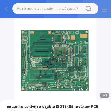
2
/
3
άκαμπτο ευκίνητο σχέδιο ISO13485 πινάκων PCB