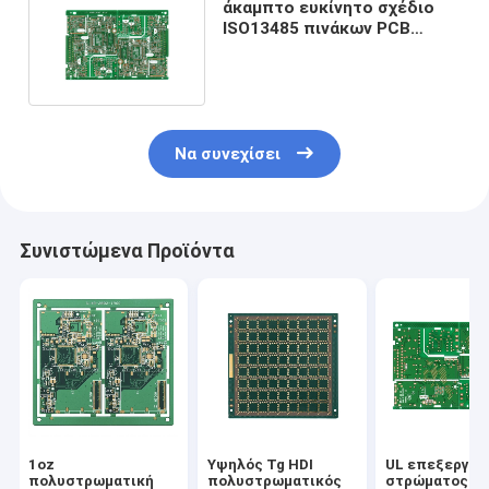
άκαμπτο ευκίνητο σχέδιο
ISO13485 πινάκων PCB
0.075mm 1-32L Rogers
Να συνεχίσει
Συνιστώμενα Προϊόντα
1oz
Υψηλός Tg HDI
UL επεξεργασ
πολυστρωματική
πολυστρωματικός
στρώματος