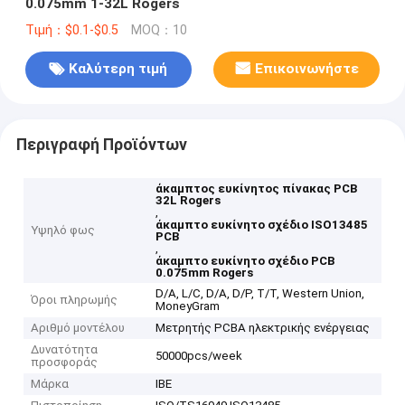
0.075mm 1-32L Rogers
Τιμή：$0.1-$0.5
MOQ：10
Καλύτερη τιμή
Επικοινωνήστε
Περιγραφή Προϊόντων
άκαμπτος ευκίνητος πίνακας PCB
32L Rogers
,
άκαμπτο ευκίνητο σχέδιο ISO13485
Υψηλό φως
PCB
,
άκαμπτο ευκίνητο σχέδιο PCB
0.075mm Rogers
D/A, L/C, D/A, D/P, T/T, Western Union,
Όροι πληρωμής
MoneyGram
Αριθμό μοντέλου
Μετρητής PCBA ηλεκτρικής ενέργειας
Δυνατότητα
50000pcs/week
προσφοράς
Μάρκα
IBE