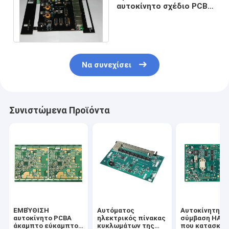
αυτοκίνητο σχέδιο PCB
Smt για τη μηχανή
μεταφορών
Να συνεχίσει
Συνιστώμενα Προϊόντα
ΕΜΒΎΘΙΣΗ
Αυτόματος
Αυτοκίνητη P
αυτοκίνητο PCBA
ηλεκτρικός πίνακας
σύμβαση HAS
άκαμπτο εύκαμπτο
κυκλωμάτων της
που κατασκευ