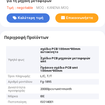
για τη μηχανή μεταφορών
Τιμή：negotiable
MOQ：ΚΑΝΕΝΑ MOQ
Καλύτερη τιμή
Επικοινωνήστε
Περιγραφή Προϊόντων
σχέδιο PCB 100mm*80mm
αυτοκίνητο
,
Σχέδιο PCB μηχανών μεταφορών
Υψηλό φως
smt
,
Πράσινο σχέδιο PCB smt
100mm*80mm
Όροι πληρωμής
L/C, T/T
Αριθμό μοντέλου
Fg-1895
Δυνατότητα
20000pcs+unit+month
προσφοράς
Μάρκα
IBE
Πιστοποίηση
ISO14001