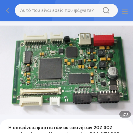
2
/
3
Η επιφάνεια φορτιστών αυτοκινήτων 2OZ 3OZ