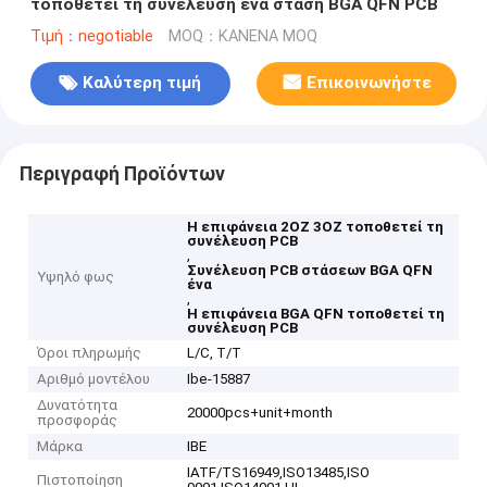
τοποθετεί τη συνέλευση ένα στάση BGA QFN PCB
Τιμή：negotiable
MOQ：ΚΑΝΕΝΑ MOQ
Καλύτερη τιμή
Επικοινωνήστε
Περιγραφή Προϊόντων
Η επιφάνεια 2OZ 3OZ τοποθετεί τη
συνέλευση PCB
,
Συνέλευση PCB στάσεων BGA QFN
Υψηλό φως
ένα
,
Η επιφάνεια BGA QFN τοποθετεί τη
συνέλευση PCB
Όροι πληρωμής
L/C, T/T
Αριθμό μοντέλου
Ibe-15887
Δυνατότητα
20000pcs+unit+month
προσφοράς
Μάρκα
IBE
IATF/TS16949,ISO13485,ISO
Πιστοποίηση