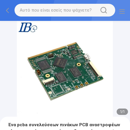
1
/
1
Ένα pcba συνελεύσεων πινάκων PCB αναστροφέων