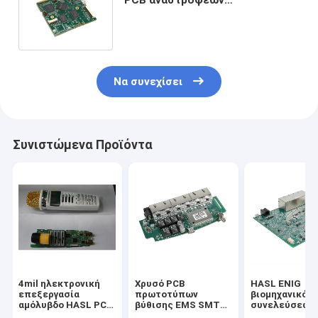
κλιματιστικών μηχανημάτων
cOem στάσεων smt
Να συνεχίσει
Συνιστώμενα Προϊόντα
4mil ηλεκτρονική
Χρυσό PCB
HASL ENIG
επεξεργασία
πρωτοτύπων
βιομηχανικό P
αμόλυβδο HASL PCB
βύθισης EMS SMT
συνελεύσεων 
Pcba
που κατασκευάζει
σχέδιο PCB