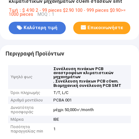
κλιματιστικών μηχανημάτων cOem στάσεων smt
Τιμή：$ 4.90 2 - 99 pieces $2.90 100 - 999 pieces $0.90>=
1000 pieces
MOQ：1
Καλύτερη τιμή
Επικοινωνήστε
Περιγραφή Προϊόντων
Συνέλευση πινάκων PCB
αναστροφέων κλιματιστικών
Υψηλό φως
μηχανημάτων
,
,
Συνέλευση πινάκων PCB cOem
Βιομηχανική συνέλευση PCB SMT
Όροι πληρωμής
T/T, L/C
Αριθμό μοντέλου
PCBA 001
Δυνατότητα
μέχρι 50,000㎡/month
προσφοράς
Μάρκα
IBE
Ποσότητα
1
παραγγελίας min