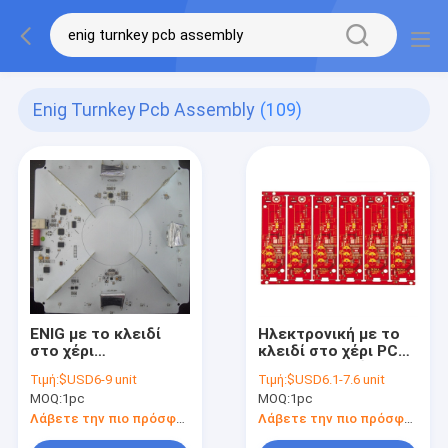
Enig Turnkey Pcb Assembly
(109)
ENIG με το κλειδί
Ηλεκτρονική με το
στο χέρι
κλειδί στο χέρι PCB
ηλεκτρονική
cOem ΠΡΟΣΙΤΌΤΗΤΑ
Τιμή:
$USD6-9 unit
Τιμή:
$USD6.1-7.6 unit
πολυστρωματικό
RoHs υπηρεσιών
MOQ:
1pc
MOQ:
1pc
Pcba συνελεύσεων
συνελεύσεων
FR4 Tg135 PCB
συμβάσεων
Λάβετε την πιο πρόσφατη τιμή
Λάβετε την πιο πρόσφατη τιμή