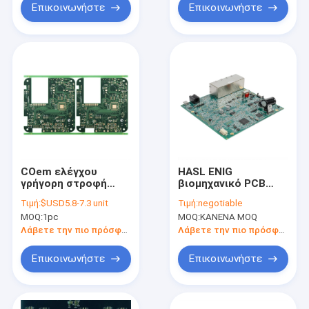
Επικοινωνήστε
Επικοινωνήστε
COem ελέγχου
HASL ENIG
γρήγορη στροφή
βιομηχανικό PCB
συνελεύσεων BGA
συνελεύσεων 2-58
Τιμή:
$USD5.8-7.3 unit
Τιμή:
negotiable
QFN PCB πινάκων με
σχέδιο PCB
MOQ:
1pc
MOQ:
ΚΑΝΕΝΑ MOQ
το κλειδί στο χέρι
στρωμάτων άκαμπτο
ευκίνητο
Λάβετε την πιο πρόσφατη τιμή
Λάβετε την πιο πρόσφατη τιμή
Επικοινωνήστε
Επικοινωνήστε