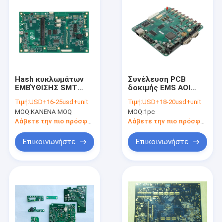
Hash κυκλωμάτων
Συνέλευση PCB
ΕΜΒΎΘΙΣΗΣ SMT
δοκιμής EMS AOI
ασημένιος χρυσός
FCT για τον πίνακα
Τιμή:
USD+16-25usd+unit
Τιμή:
USD+18-20usd+unit
βύθισης
ομιλητών Bluetooth
MOQ:
ΚΑΝΕΝΑ MOQ
MOQ:
1pc
συνελεύσεων PCB
πινάκων EMS
Λάβετε την πιο πρόσφατη τιμή
Λάβετε την πιο πρόσφατη τιμή
Επικοινωνήστε
Επικοινωνήστε
Σπίτι
Προϊόντα
Περίπου εμείς