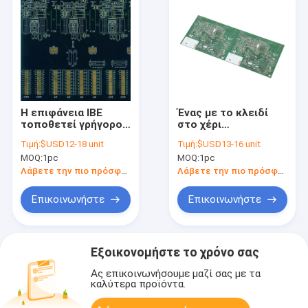
Η επιφάνεια IBE
Ένας με το κλειδί
τοποθετεί γρήγορο
στο χέρι
πλήρη με το κλειδί
κατασκευαστής
Τιμή:
$USD12-18 unit
Τιμή:
$USD13-16 unit
στο χέρι δοκιμής
συνελεύσεων PCB
MOQ:
1pc
MOQ:
1pc
συνελεύσεων AOI
στάσεων FR4 Tg135
FCT PCB στροφής
με το αρχείο Gerber
Λάβετε την πιο πρόσφατη τιμή
Λάβετε την πιο πρόσφατη τιμή
Επικοινωνήστε
Επικοινωνήστε
Εξοικονομήστε το χρόνο σας
Ας επικοινωνήσουμε μαζί σας με τα
καλύτερα προϊόντα.