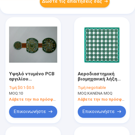
Δώστε τις απαιτήσεις σας
Υψηλό ντυμένο PCB
Αεροδιαστημική
αργιλίου
βιομηχανική λήξη
συνελεύσεων 16L
συνελεύσεων HASL
Τιμή:
$0.1-$0.5
Τιμή:
negotiable
PCB Tg Fr4 pi
ENIG PCB ODM cOem
MOQ:
10
MOQ:
ΚΑΝΕΝΑ MOQ
άκαμπτο ευκίνητο
Λάβετε την πιο πρόσφατη τιμή
Λάβετε την πιο πρόσφατη τιμή
Επικοινωνήστε
Επικοινωνήστε