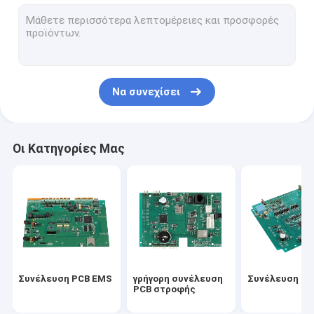
PCBA
ΠΟΛΥΣΤΡΩΜΑΤΙΚΟ PCBS
PCB ALU
Να συνεχίσει
Εύκαμπτο PCBs
Ευκίνητο άκαμπτο PCB
Οι Κατηγορίες Μας
Συνέλευση PCB πρωτοτύπων
Αυτοκίνητο PCBA
ιατρικό pcba
Γρήγορα πρωτότυπα PCB στροφής
Συνέλευση PCB EMS
γρήγορη συνέλευση
Συνέλευση P
Βιομηχανική συνέλευση PCB
PCB στροφής