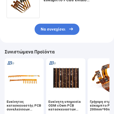
δευτερεύον FPC επεξεργασία 8
PCB στρώματος
Να συνεχίσει
Συνιστώμενα Προϊόντα
Ευκίνητος
Ευκίνητη υπηρεσία
Γρήγορη στρο
κατασκευαστής PCB
ODM cOem PCB
εύκαμπτο PCB
συνελεύσεων
κατασκευαστών
200mm*90mm 
ιατρικών συσκευών
συνελεύσεων
TS16949 υψη