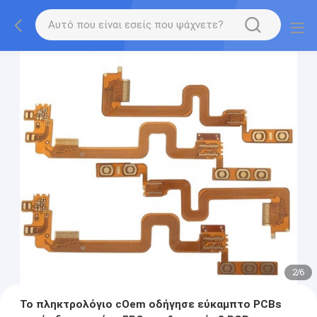
2
/
6
Το πληκτρολόγιο cOem οδήγησε εύκαμπτο PCBs