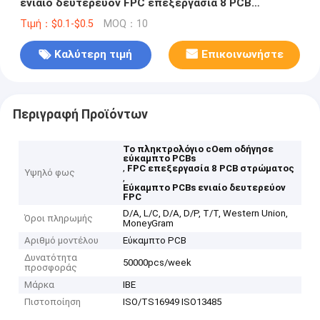
ενιαίο δευτερεύον FPC επεξεργασία 8 PCB
στρώματος
Τιμή：$0.1-$0.5
MOQ：10
Καλύτερη τιμή
Επικοινωνήστε
Περιγραφή Προϊόντων
Το πληκτρολόγιο cOem οδήγησε
εύκαμπτο PCBs
,
FPC επεξεργασία 8 PCB στρώματος
Υψηλό φως
,
Εύκαμπτο PCBs ενιαίο δευτερεύον
FPC
D/A, L/C, D/A, D/P, T/T, Western Union,
Όροι πληρωμής
MoneyGram
Αριθμό μοντέλου
Εύκαμπτο PCB
Δυνατότητα
50000pcs/week
προσφοράς
Μάρκα
IBE
Πιστοποίηση
ISO/TS16949 ISO13485