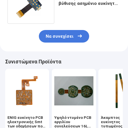
βύθισης ασημένιο ευκίνητο
άκαμπτο πάχος αλόγονου
Να συνεχίσει
Συνιστώμενα Προϊόντα
ENIG ευκίνητο PCB
Υψηλό ντυμένο PCB
Άκαμπτος
ηλεκτρονικής Smt
αργιλίου
ευκίνητος
των οδηγήσεων που
συνελεύσεων 16L
τυπωμένος πί