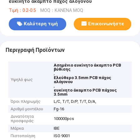
ευκίνητο άκαμπτο πάχος αλόγονου
Τιμή：0.2-0.5
MOQ：ΚΑΝΕΝΑ MOQ
Καλύτερη τιμή
Επικοινωνήστε
Περιγραφή Προϊόντων
Ασημένιο ευκίνητο άκαμπτο PCB
βύθισης
,
Ελεύθερο 3.5mm PCB πάχος
Υψηλό φως
αλόγονου
,
ευκίνητο άκαμπτο PCB πάχους
3.5mm
Όροι πληρωμής
L/C, T/T, D/P, T/T, D/A,
Αριθμό μοντέλου
Fg-16
Δυνατότητα
100000pcs
προσφοράς
Μάρκα
IBE
Πιστοποίηση
ISO 9001