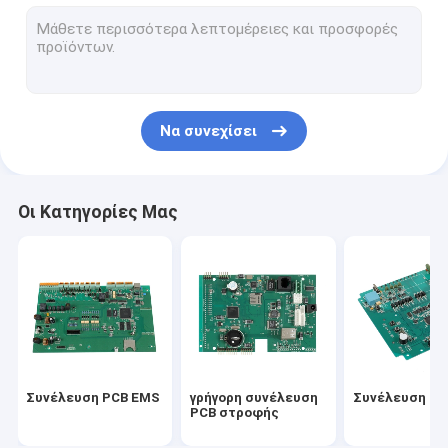
PCBA
ΠΟΛΥΣΤΡΩΜΑΤΙΚΟ PCBS
PCB ALU
Να συνεχίσει
Εύκαμπτο PCBs
Ευκίνητο άκαμπτο PCB
Οι Κατηγορίες Μας
Συνέλευση PCB πρωτοτύπων
Αυτοκίνητο PCBA
ιατρικό pcba
Γρήγορα πρωτότυπα PCB στροφής
Συνέλευση PCB EMS
γρήγορη συνέλευση
Συνέλευση P
Βιομηχανική συνέλευση PCB
PCB στροφής