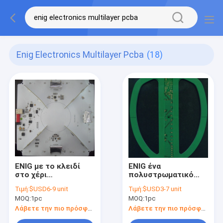
Enig Electronics Multilayer Pcba
(18)
ENIG με το κλειδί
ENIG ένα
στο χέρι
πολυστρωματικό
ηλεκτρονική
PCBA UL ΕΜΒΎΘΙΣΗΣ
Τιμή:
$USD6-9 unit
Τιμή:
$USD3-7 unit
πολυστρωματικό
συνελεύσεων PCB
MOQ:
1pc
MOQ:
1pc
Pcba συνελεύσεων
στάσεων SMT SGS
FR4 Tg135 PCB
ηλεκτρονικής
Λάβετε την πιο πρόσφατη τιμή
Λάβετε την πιο πρόσφατη τιμή