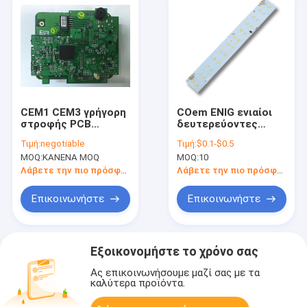
CEM1 CEM3 γρήγορη
COem ENIG ενιαίοι
στροφής PCB
δευτερεύοντες
επεξεργασία PCB
πίνακες
Τιμή:
negotiable
Τιμή:
$0.1-$0.5
πρωτοτύπων
κυκλωμάτων
MOQ:
ΚΑΝΕΝΑ MOQ
MOQ:
10
πολυστρωματική
αργιλίου τυπωμένοι
PCB 1-32L
Λάβετε την πιο πρόσφατη τιμή
Λάβετε την πιο πρόσφατη τιμή
πολυστρωματικοί
Επικοινωνήστε
Επικοινωνήστε
Εξοικονομήστε το χρόνο σας
Ας επικοινωνήσουμε μαζί σας με τα
καλύτερα προϊόντα.