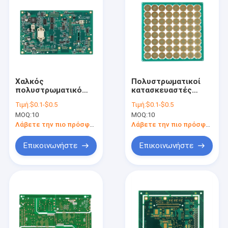
Χαλκός
Πολυστρωματικοί
πολυστρωματικό
κατασκευαστές
PCBs 1.6mm πάχος
πινάκων
Τιμή:
$0.1-$0.5
Τιμή:
$0.1-$0.5
ISO TS16949 cOem
κυκλωμάτων PCBs
MOQ:
10
MOQ:
10
2oz
χαλκού IBe 9um-
210um
Λάβετε την πιο πρόσφατη τιμή
Λάβετε την πιο πρόσφατη τιμή
Επικοινωνήστε
Επικοινωνήστε
Σπίτι
Προϊόντα
Περίπου εμείς