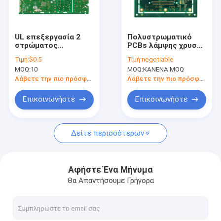
Γύρος εργοστασίων
Ποιοτικός έλεγχος
UL επεξεργασία 2
Πολυστρωματικό
στρώματος
PCBs λάμψης χρυσό
Μας ελάτε σε επαφή με
κυκλωμάτων PCB
ασήμι βύθισης
Τιμή:
$0.5
Τιμή:
negotiable
πινάκων 9um-210um
κατασκευής Rogers
MOQ:
10
MOQ:
ΚΑΝΕΝΑ MOQ
πολυστρωματική
HDI
Ζητήστε ένα απόσπασμα
Λάβετε την πιο πρόσφατη τιμή
Λάβετε την πιο πρόσφατη τιμή
Επικοινωνήστε
Επικοινωνήστε
Συνέλευση PCB EMS
Δείτε περισσότερων
γρήγορη συνέλευση PCB στροφής
Συνέλευση PCB SMT
Αφήστε Ένα Μήνυμα
Θα Απαντήσουμε Γρήγορα
Με το κλειδί στο χέρι συνέλευση PCB
2 στρώματα PCB