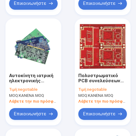
Επικοινωνήστε
Επικοινωνήστε
Αυτοκίνητη ιατρική
Πολυστρωματικό
ηλεκτρονικής
PCB συνελεύσεων
επεξεργασία PCB
HASL ENIG HDI PCB
Τιμή:
negotiable
Τιμή:
negotiable
PCB Pcba CEM1
πρωτοτύπων 1OZ
MOQ:
ΚΑΝΕΝΑ MOQ
MOQ:
ΚΑΝΕΝΑ MOQ
CEM3
2OZ αυτοκινητικό
πολυστρωματική
Λάβετε την πιο πρόσφατη τιμή
Λάβετε την πιο πρόσφατη τιμή
Επικοινωνήστε
Επικοινωνήστε