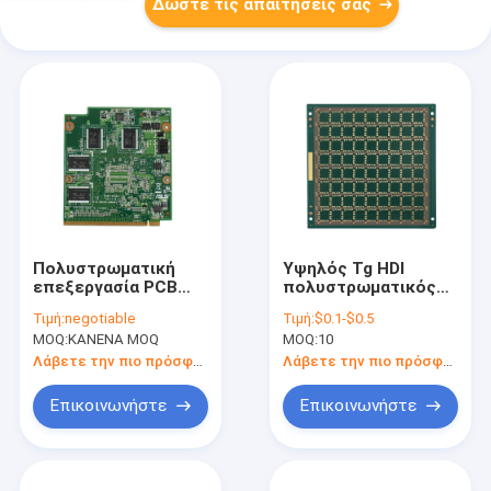
Δώστε τις απαιτήσεις σας
Πολυστρωματική
Υψηλός Tg HDI
επεξεργασία PCB
πολυστρωματικός
σχεδίου CEM1 CEM3
PCBs χρυσός
Τιμή:
negotiable
Τιμή:
$0.1-$0.5
συνελεύσεων PCB
βύθισης σχεδίου
MOQ:
ΚΑΝΕΝΑ MOQ
MOQ:
10
ιατρικών συσκευών
HASL cOem
Λάβετε την πιο πρόσφατη τιμή
Λάβετε την πιο πρόσφατη τιμή
Επικοινωνήστε
Επικοινωνήστε