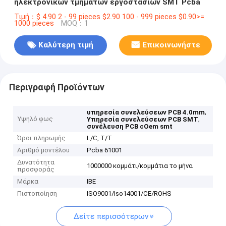
ηλεκτρονικών τμημάτων εργοστασίων SMT Pcba
Τιμή：$ 4.90 2 - 99 pieces $2.90 100 - 999 pieces $0.90>=
1000 pieces
MOQ：1
Καλύτερη τιμή
Επικοινωνήστε
Περιγραφή Προϊόντων
,
υπηρεσία συνελεύσεων PCB 4.0mm
Υψηλό φως
,
Υπηρεσία συνελεύσεων PCB SMT
συνέλευση PCB cOem smt
Όροι πληρωμής
L/C, T/T
Αριθμό μοντέλου
Pcba 61001
Δυνατότητα
1000000 κομμάτι/κομμάτια το μήνα
προσφοράς
Μάρκα
IBE
Πιστοποίηση
ISO9001/Iso14001/CE/ROHS
Δείτε περισσότερων