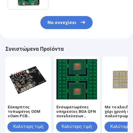
Να συνεχίσει
Συνιστώμενα Προϊόντα
Εύκαμπτος
Ενσωματωμένες
Με το κλειδί 
τυπωμένος ODM
υπηρεσίες BGA QFN
χέρι χρυσή άκ
cOem PCB
συνελεύσεων
πολυστρωματ
κατασκευαστών
πινάκων
Pcba συσκευα
συνελεύσεων
κυκλωμάτων
για τον εξοπλ
Καλύτερη τιμή
Καλύτερη τιμή
Καλύτερη 
πινάκων
ομιλητών Vr
επικοινωνίας